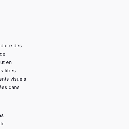
oduire des
 de
out en
s titres
ents visuels
sées dans
es
 de