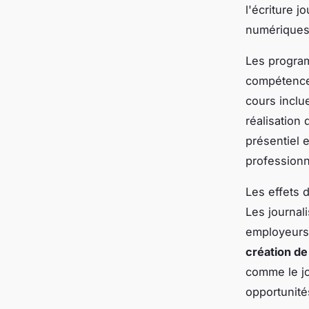
l'écriture j
numériques
Les program
compétenc
cours inclu
réalisation
présentiel e
professionne
Les effets d
Les journal
employeurs
création d
comme le jo
opportunité