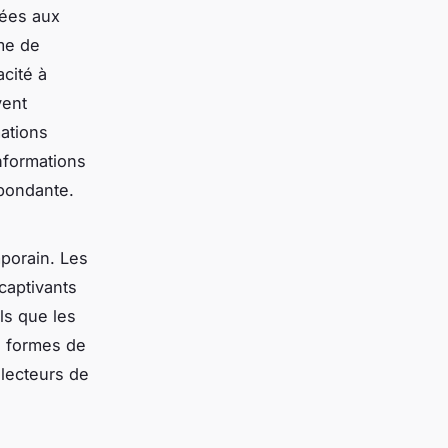
ées aux
sme de
acité à
vent
mations
nformations
abondante.
porain. Les
 captivants
ls que les
s formes de
 lecteurs de