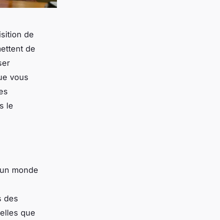
sition de
ettent de
ser
Que vous
es
s le
s un monde
s des
elles que