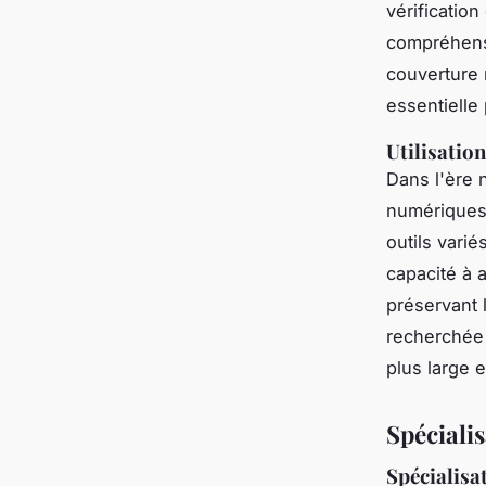
vérificatio
compréhensi
couverture 
essentielle 
Utilisatio
Dans l'ère 
numériques 
outils vari
capacité à 
préservant 
recherchée 
plus large 
Spécialis
Spécialisa