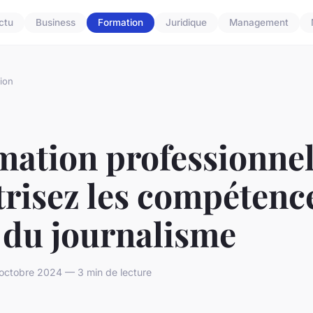
ctu
Business
Formation
Juridique
Management
ion
ation professionnell
risez les compétenc
 du journalisme
octobre 2024 — 3 min de lecture