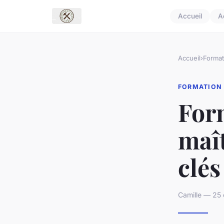
Accueil
A
Accueil
›
Format
FORMATION
Form
maît
clés
Camille — 25 