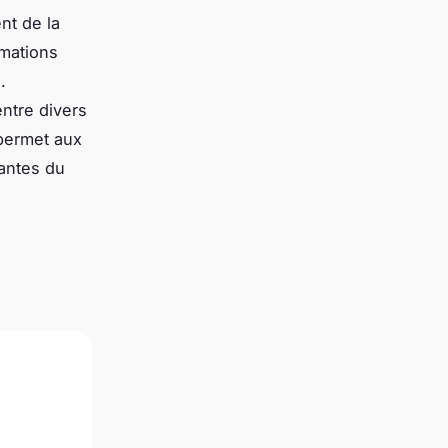
nt de la
rmations
.
entre divers
permet aux
eantes du