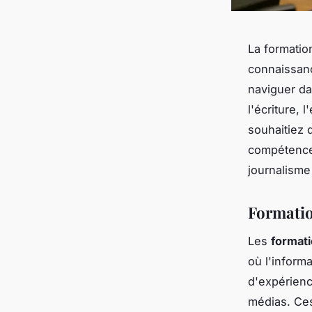
La formatio
connaissanc
naviguer da
l'écriture,
souhaitiez 
compétences
journalism
Formatio
Les
formati
où l'inform
d'expérien
médias. Ces