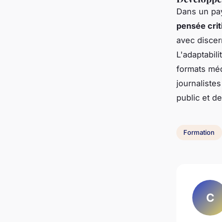
Dans un pay
pensée crit
avec discer
L'adaptabil
formats mé
journaliste
public et d
Formation
C