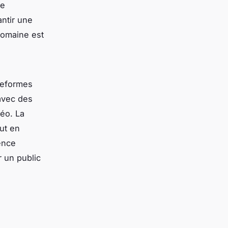
ne
ntir une
domaine est
teformes
 avec des
déo. La
ut en
ence
 un public