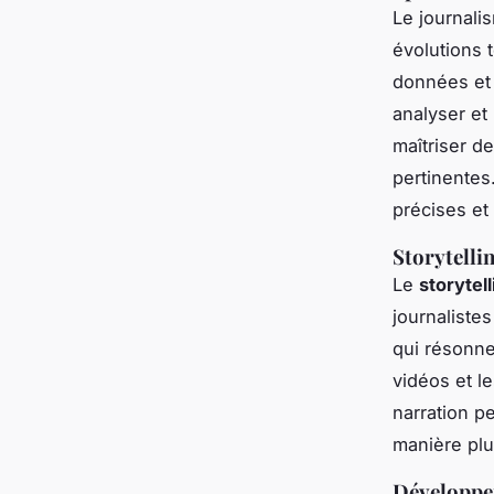
Le journali
évolutions 
données et 
analyser et
maîtriser d
pertinentes
précises et
Storytelli
Le
storytell
journalistes
qui résonne
vidéos et l
narration p
manière plu
Développem