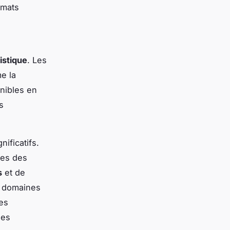
ormats
istique
. Les
me la
nibles en
s
ificatifs.
ces des
s
et de
es domaines
des
les