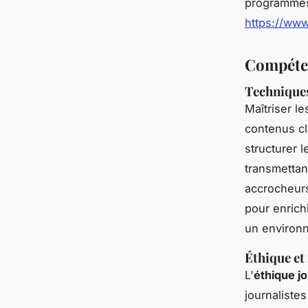
programmes 
https://www
Compéten
Techniques
Maîtriser l
contenus cl
structurer l
transmettant
accrocheurs
pour enrich
un environn
Éthique et
L'
éthique jo
journaliste